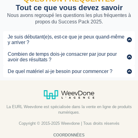
Tout ce que vous devez savoir
Nous avons regroupé les questions les plus fréquentes à
propos du Success Pack 2025.
Je suis débutant(e)s, est-ce que je peux quand-même
y arriver ?
Absolument ! Cependant, comme pour toute méthode,
Combien de temps dois-je consacrer par jour pour
les résultats dépendent de votre implication et de votre
avoir des résultats ?
mise en application.
La plupart de nos clients voient leurs premiers résultats
De quel matériel ai-je besoin pour commencer ?
en consacrant seulement 1 à 2 heures par jour. Chaque
Vous n'avez besoin que d'un ordinateur ou d'une tablette
méthode est conçue pour être efficace même avec un
avec une connexion internet. Notre méthode ne
emploi du temps chargé.
nécessite aucun investissement matériel coûteux pour
démarrer.
La EURL Weevdone est spécialisée dans la vente en ligne de produits
numériques.
Copyright © 2015-2025 Weevdone | Tous droits réservés
COORDONNÉES