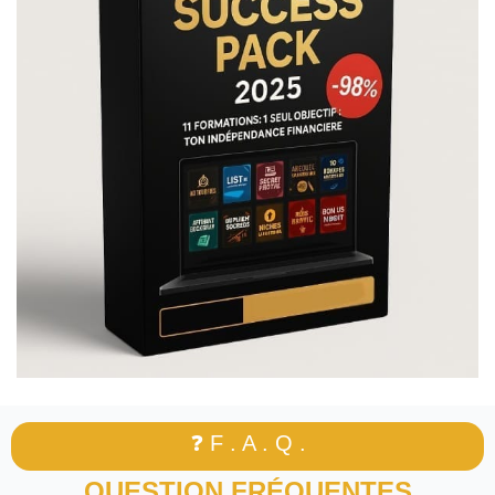
❓ F . A . Q .
QUESTION FRÉQUENTES