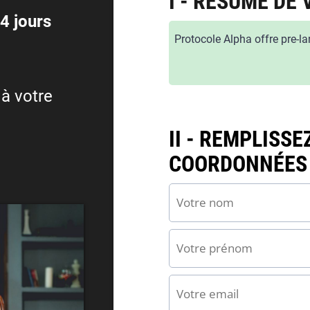
I - RÉSUMÉ D
4 jours
Protocole Alpha offre pre-l
à votre
II - REMPLISSE
COORDONNÉES