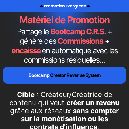
🔥
Promotion Evergreen
🔥
Matériel de Promotion
Partage le
Bootcamp C.R.S.
+
génère des
Commissions
+
encaisse
en automatique avec les
commissions résiduelles…
Bootcamp
Creator Revenue System
Cible
: Créateur/Créatrice de
contenu qui veut
créer un revenu
grâce aux réseaux
sans compter
sur la monétisation ou les
contrats d'influence
.