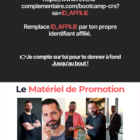
complementaire.com/bootcamp-crs?
sa=
ID_AFFILIE
Remplace
ID_AFFILIE
par ton propre
identifiant affilié.
👉Je compte sur toi pour te donner à fond
Jusqu'au bout !
Le
Matériel de Promotion