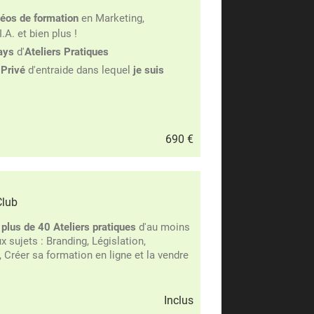
déos de formation
en Marketing,
I.A. et bien plus !
ays
d'
Ateliers Pratiques
Privé
d'entraide dans lequel
je suis
690 €
Club
e
plus de 40 Ateliers pratiques
d'au moins
 sujets : Branding, Législation,
s, Créer sa formation en ligne et la vendre
Inclus