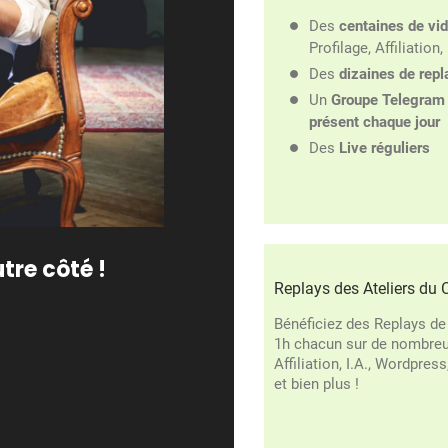
Des
centaines de vi
Profilage, Affiliation, 
Des
dizaines de repl
Un
Groupe Telegram 
présent chaque jour
Des
Live réguliers
utre côté !
Replays des Ateliers du 
Bénéficiez des Replays d
1h chacun sur de nombreux
Affiliation, I.A., Wordpres
et bien plus !