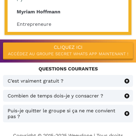
Myriam Hoffmann
Entrepreneure
CLIQUEZ ICI
ACCÉDEZ AU GROUPE SECRET WHATS APP MAINTENANT !
QUESTIONS COURANTES
C’est vraiment gratuit ?
Oui, 100 % gratuit ! Je partage du
Combien de temps dois-je y consacrer ?
contenu et des stratégies de qualité,
Seulement quelques minutes par jour
sans engagement.
Puis-je quitter le groupe si ça ne me convient
pour apprendre et mettre en pratique
pas ?
si nécessaire.
Bien sûr, tu peux partir à tout moment,
mais tu risques de passer à côté
Copyright © 2015-2025 Weevdone | Tous droits