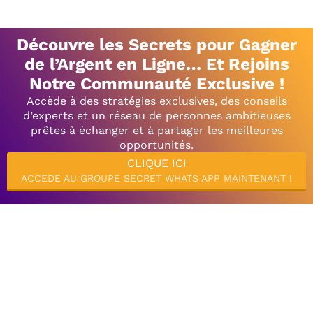
Découvre les Secrets pour Gagner
de l’Argent en Ligne… Et Rejoins
Notre Communauté Exclusive !
Accède à des stratégies exclusives, des conseils
d’experts et un réseau de personnes ambitieuses
prêtes à échanger et à partager les meilleures
opportunités.
CLIQUE ICI
ACCEDE AU GROUPE SECRET WHATS APP MAINTENANT !