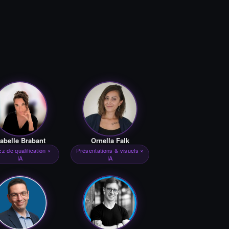
sabelle Brabant
Ornella Falk
z de qualification ×
Présentations & visuels ×
IA
IA