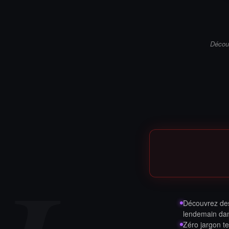
Découv
Découvrez des 
lendemain dan
Zéro jargon t