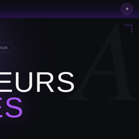
☀
2026
EURS
ÉS