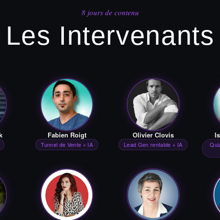
8 jours de contenu
Les Intervenants
k
Fabien Roigt
Olivier Clovis
I
Tunnel de Vente × IA
Lead Gen rentable × IA
Quiz