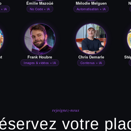
o
Émilie Mazoüé
Mélodie Melguen
N
 × IA
No Code × IA
Automatisation × IA
et
Frank Houbre
Chris Demarle
Sté
Images & vidéos × IA
Contenus × IA
rejoignez-nous
éservez votre pla