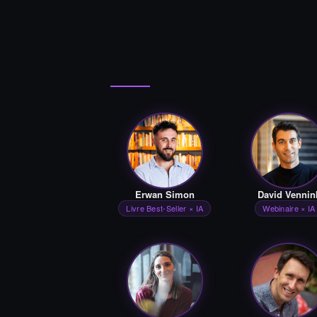
Erwan Simon
David Vennin
Livre Best-Seller × IA
Webinaire × IA