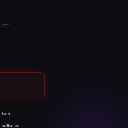
impact.
 dès le
 meilleures