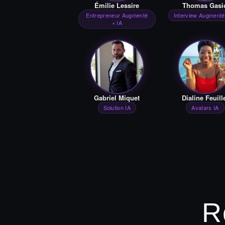
Émilie Lessire
Thomas Gasi
Entrepreneur Augmenté
Interview Augmenté
× IA
Gabriel Miquet
Dialine Feuill
Solution IA
Avatars IA
R