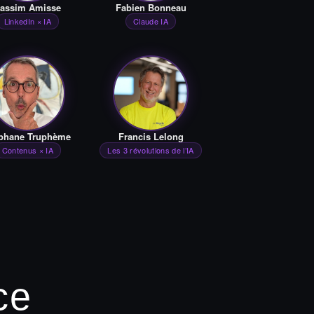
assim Amisse
Fabien Bonneau
LinkedIn × IA
Claude IA
phane Truphème
Francis Lelong
Contenus × IA
Les 3 révolutions de l’IA
ce