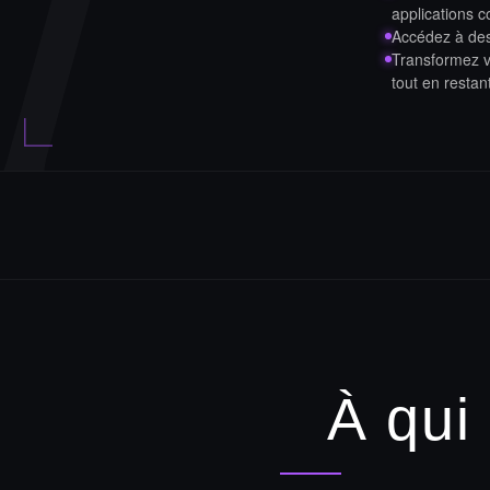
I
applications c
Accédez à des 
Transformez vo
tout en resta
À qui