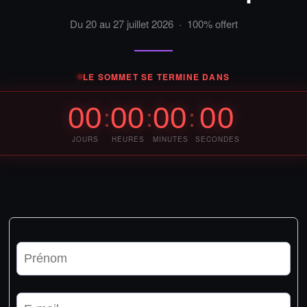
Du 20 au 27 juillet 2026 · 100% offert
LE SOMMET SE TERMINE DANS
00
00
00
00
:
:
:
JOURS
HEURES
MINUTES
SECONDES