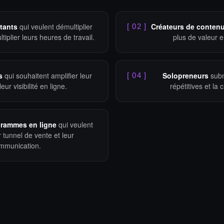
tants
qui veulent démultiplier
Créateurs de conten
[ 02 ]
tiplier leurs heures de travail.
plus de valeur 
s
qui souhaitent amplifier leur
Solopreneurs
subm
[ 04 ]
leur visibilité en ligne.
répétitives et la
grammes en ligne
qui veulent
r tunnel de vente et leur
mmunication.