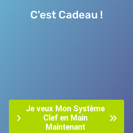
C'est Cadeau !
Je veux Mon Système
Clef en Main
Maintenant