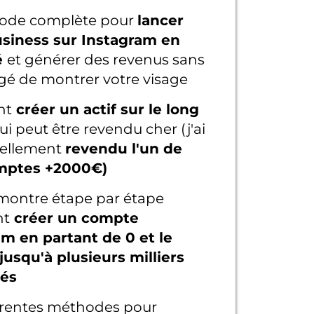
ode complète pour
lancer
usiness sur Instagram en
é
et générer des revenus sans
igé de montrer votre visage
nt
créer un actif sur le long
ui peut être revendu cher (j'ai
ellement
revendu l'un de
mptes +2000€)
montre étape par étape
t
créer un compte
m en partant de 0 et le
usqu'à plusieurs milliers
és
érentes méthodes pour