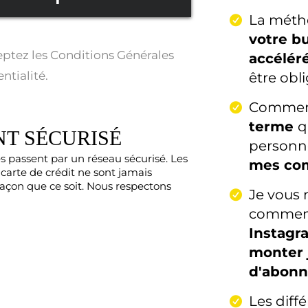
La méth
votre b
tez les Conditions Générales
accélér
ntialité.
être obl
Comme
terme
q
T SÉCURISÉ
personn
 passent par un réseau sécurisé. Les
mes co
carte de crédit ne sont jamais
açon que ce soit. Nous respectons
Je vous 
commen
Instagra
monter j
d'abonn
Les diff