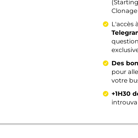
(Startin
Clonage 
L'accès 
Telegr
question
exclusiv
Des bon
pour alle
votre bu
+1H30 d
introuvab