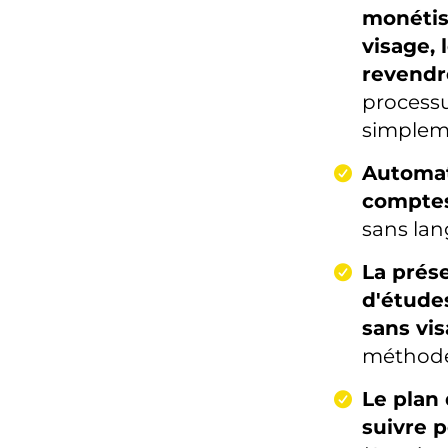
monétis
visage, 
revend
processu
simplem
Automat
comptes
sans lan
La prése
d'étude
sans vi
méthod
Le plan 
suivre 