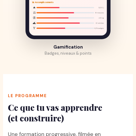
📊 Accomplissements
🔥
12/30 j
⚖️
18 mesures
🦋
-2.8 kg
🌊
22 entrées
🏅
4/8 badges
Gamification
Badges, niveaux & points
LE PROGRAMME
Ce que tu vas apprendre
(et construire)
Une formation progressive, filmée en