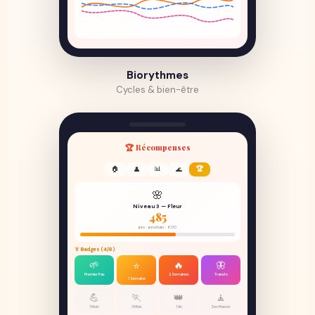
Biorythmes
Cycles & bien-être
🏆 Récompenses
🏠
📊
🏆
👤
🌊
🌸
Niveau 3 — Fleur
485
pts · prochain : 600
🏅 Badges (4/8)
🌱
🔥
🦋
⭐
Premier Pas
2 Semaines
Transfo
1 Semaine
💪
🏃
👑
🧘
1 Mois
3 Mois
1 An
Zen Master