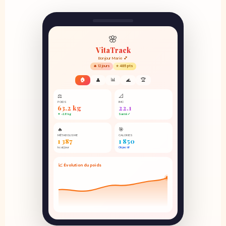
🌸
VitaTrack
Bonjour Marie 💕
🔥 12 jours
⭐ 485 pts
🏠
📊
🏆
👤
🌊
⚖️
📐
POIDS
IMC
63.2 kg
22.1
▼ -2.8 kg
Santé ✓
🔥
🎯
MÉTABOLISME
CALORIES
1 387
1 850
kcal/jour
Objectif
📈 Évolution du poids