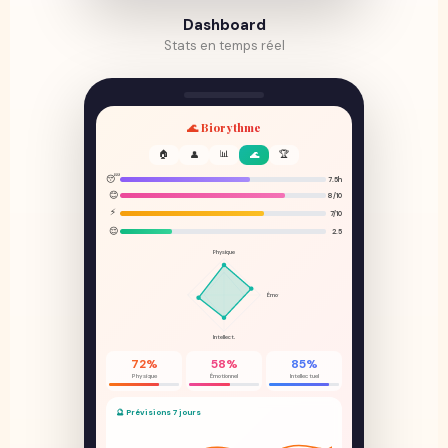
Dashboard
Stats en temps réel
🌊 Biorythme
🏠
📊
🏆
👤
🌊
😴
7.5h
😊
8/10
⚡
7/10
😌
2.5
Physique
Émot.
Intellect.
72%
58%
85%
Physique
Émotionnel
Intellectuel
🔮 Prévisions 7 jours