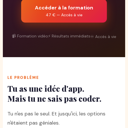
Accéder à la formation
47 € — Accès à vie
📹 Formation vidéo
⚡ Résultats immédiats
♾️ Accès à vie
LE PROBLÈME
Tu as une idée d'app.
Mais tu ne sais pas coder.
Tu n'es pas le seul. Et jusqu'ici, les options
n'étaient pas géniales.