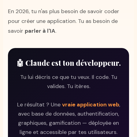
En 2026, tu n'as plus besoin de savoir coder
pour créer une application. Tu as besoin de
savoir
parler à l'IA
.
🤖 Claude est ton développeur.
Tu lui décris ce que tu veux. Il code. Tu
valides. Tu itères.
Le résultat ? Une
vraie application web
,
avec base de données, authentification,
graphiques, gamification — déployée en
ligne et accessible par tes utilisateurs.